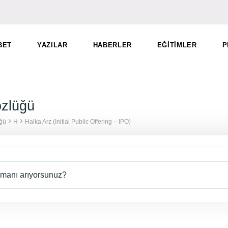
BET
YAZILAR
HABERLER
EĞITIMLER
P
zlüğü
ğü
H
Halka Arz (Initial Public Offering – IPO)