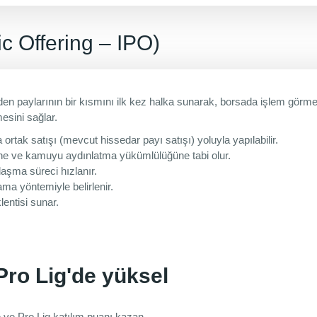
ic Offering – IPO)
eden paylarının bir kısmını ilk kez halka sunarak, borsada işlem görme
esini sağlar.
 ortak satışı (mevcut hissedar payı satışı) yoluyla yapılabilir.
mine ve kamuyu aydınlatma yükümlülüğüne tabi olur.
llaşma süreci hızlanır.
ama yöntemiyle belirlenir.
lentisi sunar.
 Pro Lig'de yüksel
e ve Pro Lig katılım puanı kazan.