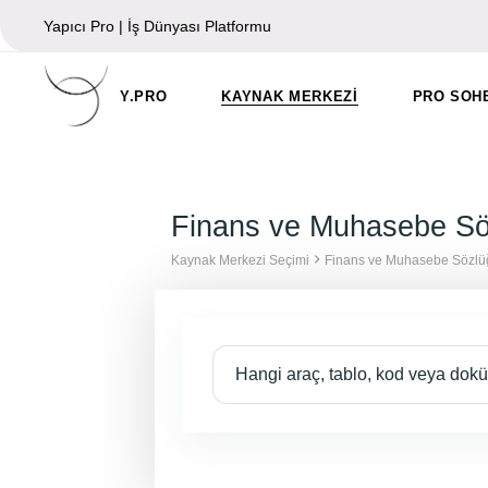
Skip
to
Yapıcı Pro | İş Dünyası Platformu
the
content
Y.PRO
KAYNAK MERKEZI
PRO SOH
Yapıcı Pro Hakkında
Finans ve Muhasebe Sö
Yapıcı Pro DNA
Söz Genç
Kaynak Merkezi Seçimi
Finans ve Muhasebe Sözlü
Profesyonellerde
İçerik Üretmek
İstiyorum!
İletişim